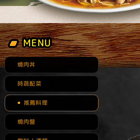
MENU
MENU
燒肉丼
時蔬配菜
推薦料理
燒肉盤