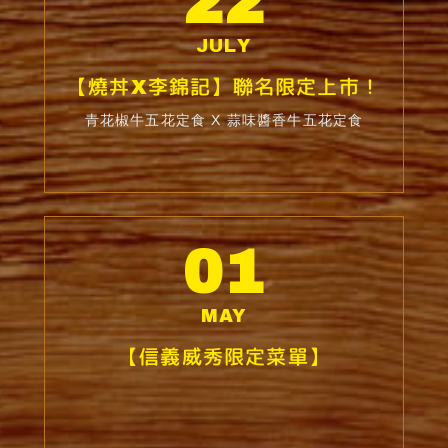
22
JULY
【燒丼X李錦記】聯名限定上市！
青花椒牛五花定食 X 蒜味醬香牛五花定食
01
MAY
【信義威秀限定菜單】