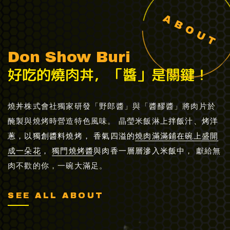
ABOUT
Don Show Buri
好吃的燒肉丼，「醬」是關鍵！
燒丼株式會社獨家研發「野郎醬」與「醬醪醬」將肉片於
醃製與燒烤時營造特色風味。 晶瑩米飯淋上
拌飯汁、烤洋
蔥，以獨創醬料燒烤， 香氣四溢的
燒肉滿滿鋪在碗上盛開
成一朵花
，
獨門燒烤醬
與肉香一層層滲入米飯中
， 獻給無
肉不歡的你，一碗大滿足。
SEE ALL ABOUT