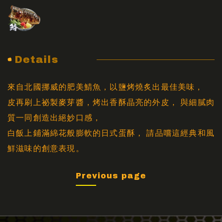
Details
來自北國挪威的肥美鯖魚，以鹽烤燒炙出最佳美味，
皮再刷上祕製麥芽醬，烤出香酥晶亮的外皮， 與細膩肉
質一同創造出絕妙口感，
白飯上鋪滿綿花般膨軟的日式蛋酥， 請品嚐這經典和風
鮮滋味的創意表現。
Previous page