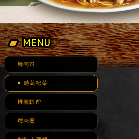
MENU
MENU
燒肉丼
時蔬配菜
推薦料理
燒肉盤