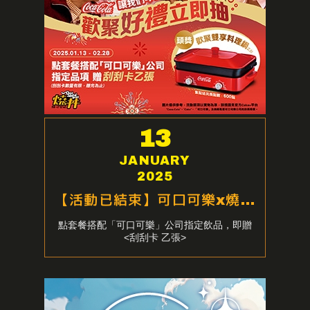
13
JANUARY
2025
【活動已結束】可口可樂x燒丼 歡聚好禮
點套餐搭配「可口可樂」公司指定飲品，即贈
<刮刮卡 乙張>