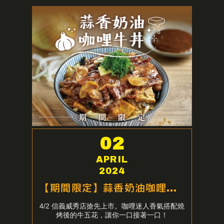
02
APRIL
2024
【期間限定】蒜香奶油咖哩牛丼
4/2 信義威秀店搶先上市。咖哩迷人香氣搭配燒
烤後的牛五花，讓你一口接著一口！